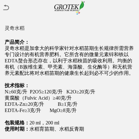
灵奇水稻
产品简介：
灵奇水稻是加拿大的科学家针对水稻苗期生长规律所需营养
专门设计的有机营养肥料。它所含有的微量元素锌和铁以
EDTA螯合形态存在，以利于水稻秧苗的吸收利用。均衡的
有机（B族维生素、甲壳素、海藻酸、生化酶等）和无机营
养元素配比将对水稻苗期的健康生长起到必不可少的作用。
技术指标：
N≥60克/升 P
2
O
5
≥120克/升 K
2
O≥20克/升
黄腐酸（Fulvic Acid）≥40克/升
EDTA-Zn≥20克/升 B≥1克/升
EDTA-Fe≥3克/升 MgO≥8克/升
包装规格：
20 ml，200 ml
使用时期：
水稻育苗期、水稻反青期