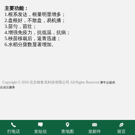
主要功能：
1.根系发达，根量明显增多；
2.盘根好，不散盘，易机播；
3.苗匀，苗壮；
4.增强免疫力，抗低温，抗病；
5.秧苗移栽后，返青迅速；
6.水稻分蘖数显著增加。
Copyright © 2016 北京格鲁克科技有限公司.All Rights Reserved
犀牛云提供
企业云服务
打电话
发短信
查地图
发邮件
留言